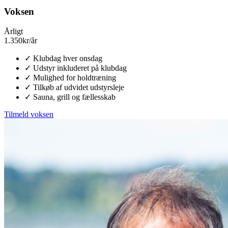
Voksen
Årligt
1.350
kr/år
✓
Klubdag hver onsdag
✓
Udstyr inkluderet på klubdag
✓
Mulighed for holdtræning
✓
Tilkøb af udvidet udstyrsleje
✓
Sauna, grill og fællesskab
Tilmeld
voksen